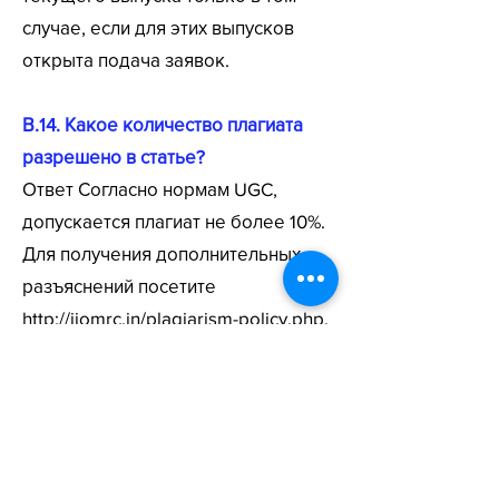
случае, если для этих выпусков
открыта подача заявок.
В.14. Какое количество
плагиата
разрешено в статье?
Ответ Согласно нормам UGC,
допускается плагиат не более 10%.
Для получения дополнительных
разъяснений посетите
http://ijomrc.in/plagiarism-policy.php.
В.15 Моего запроса нет в списке
часто задаваемых вопросов. Как я
могу передать свой запрос?
Ответ Не стесняйтесь обращаться