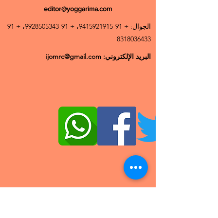
editor@yoggarima.com
الجوال: +
91-9415921915
، +
91-9928505343
، +
91-
8318036433
البريد الإلكتروني:
ijomrc@gmail.com
© حقوق النشر 2020 IJOMRC | كل الحقوق
محفوظة