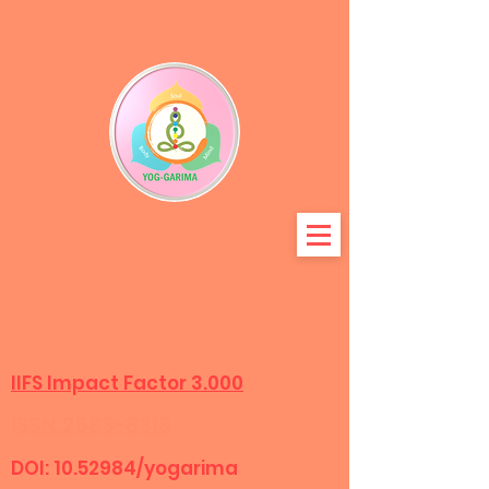
المجلة الدولية لتكوين البحوث
متعددة التخصصات
IIFS Impact Factor 3.000
ISSN:2583-8318
DOI:
10.52984
/yogarima