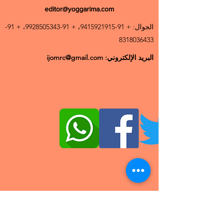
editor@yoggarima.com
الجوال: +
91-9415921915
، +
91-9928505343
، +
91-
8318036433
البريد الإلكتروني:
ijomrc@gmail.com
© حقوق النشر 2020 IJOMRC | كل الحقوق
محفوظة