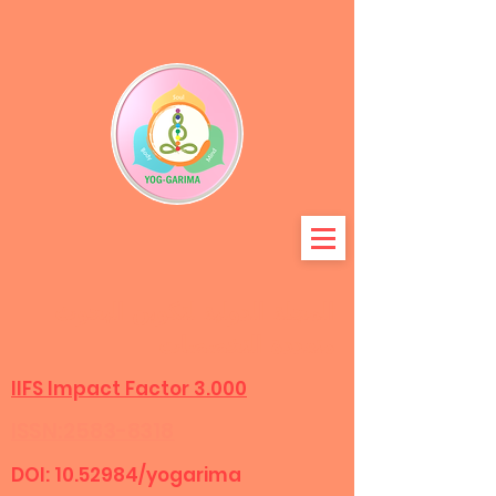
المجلة الدولية لتكوين البحوث
متعددة التخصصات
IIFS Impact Factor 3.000
ISSN:2583-8318
DOI:
10.52984
/yogarima