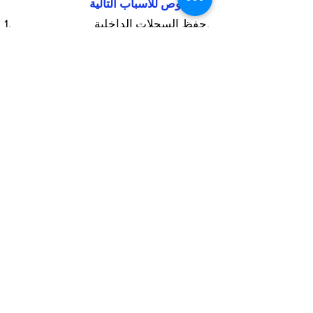
الخصوص للأسباب التالية:
حفظ السجلات الداخلية.
قد نستخدم المعلومات لتحسين منتجاتنا
وخدماتنا.
قد نرسل بشكل دوري رسائل بريد
إلكتروني ترويجية حول المنتجات الجديدة
أو العروض الخاصة أو المعلومات الأخرى
التي نعتقد أنها قد تجدها مثيرة للاهتمام
باستخدام عنوان البريد الإلكتروني الذي
قدمته.
من وقت لآخر ، قد نستخدم معلوماتك
أيضًا للاتصال بك لأغراض أبحاث السوق.
قد نتواصل معك عبر البريد الإلكتروني أو
الهاتف أو الفاكس أو البريد. قد نستخدم
المعلومات لتخصيص الموقع وفقًا
لاهتماماتك.