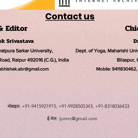
Contact us
& Editor
Chi
hek Srivastava
D
watpura Sarkar University
,
Dept. of Yoga, Maharishi Un
ad, Raipur 492016 (C.G.), India
Bilaspur, 
rabhishek.abr@
gmail.com
Mobile:
9411830462, 
मोबाइल: +91-9415921915, +91-9928505343, +91-8318036433
ई-मेल:
ijomrc@gmail.com