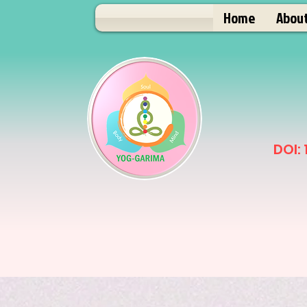
Home
Abou
DOI: